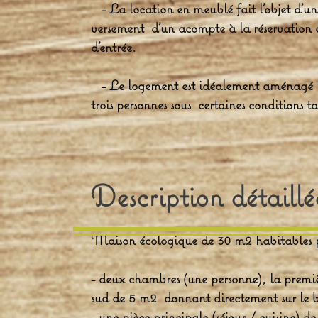
- La location en meublé fait l'objet d'un
versement d'un acompte à la réservation et
d'entrée.
- Le logement est idéalement aménagé po
trois personnes sous certaines conditions ta
Description détaillé
Maison écologique de 30 m2 habitables p
- deux chambres (une personne), la premiè
sud de 5 m2 donnant directement sur le b
- une pièce principale (séjour / cuisine) d