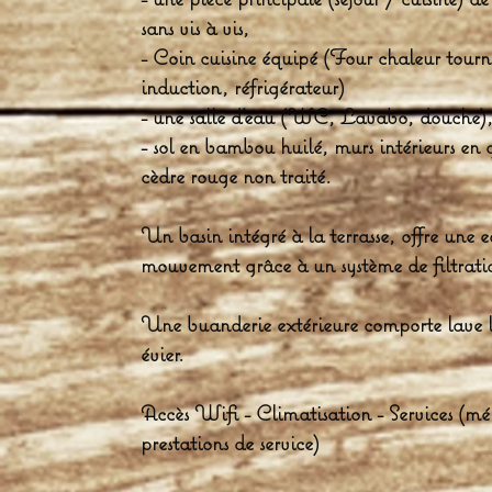
sans vis à vis,
- Coin cuisine équipé (Four chaleur tourn
induction, réfrigérateur)
- une salle d'eau (WC, Lavabo, douche)
- sol en bambou huilé, murs intérieurs en 
cèdre rouge non traité.
Un basin intégré à la terrasse, offre une 
mouvement grâce à un système de filtrati
Une buanderie extérieure comporte lave lin
évier.
Accès Wifi - Climatisation - Services (mé
prestations de service)