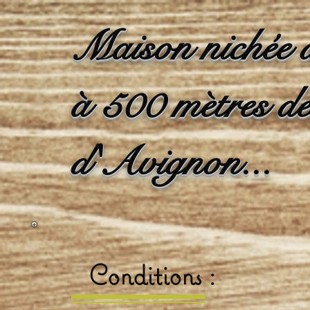
Maison nichée d
à 500 mètres de
d'Avignon...
Cond
itions :