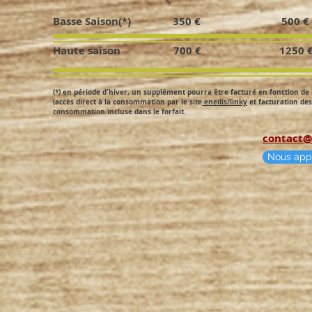
Basse Saison(*) 350 €
Haute saison 700 € 12
(*) en période d'hiver, un supplément pourra être facturé en fonction d
(accès direct à la consommation par le site
enedis/linky
et facturation de
consommation incluse dans le forfait.
contact@
Nous appe