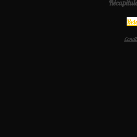
Récapitul
Ret
Condit